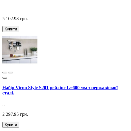
..
5 102.98 грн.
Купити
Набір Virno Style S201 рейлінг L=600 мм з нержавіючої
сталі.
..
2 297.95 грн.
Купити