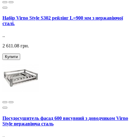
Набір Virno Style S302 рейлінг L=900 мм з нержавіючої
сталі.
..
2 611.08 грн.
Купити
Посудосушитель фасад 600 висувний з доводчиком Virno
Style нержавіюча сталь
..