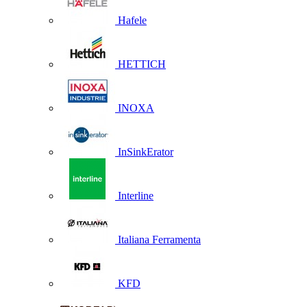
Hafele
HETTICH
INOXA
InSinkErator
Interline
Italiana Ferramenta
KFD