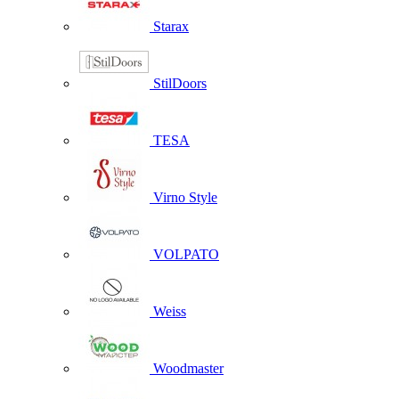
Starax
StilDoors
TESA
Virno Style
VOLPATO
Weiss
Woodmaster