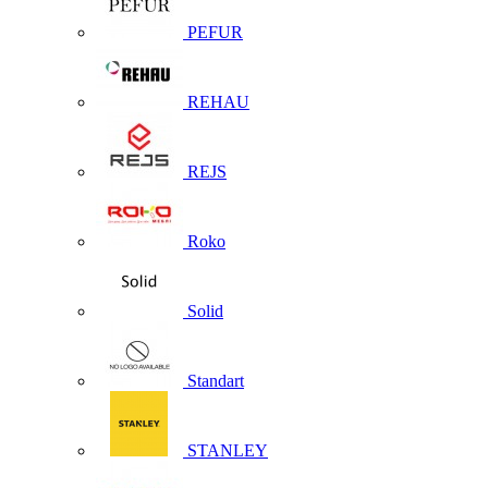
PEFUR
REHAU
REJS
Roko
Solid
Standart
STANLEY