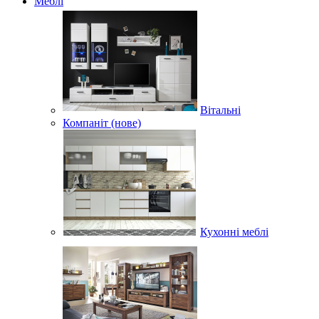
Меблі
Вітальні
Компаніт (нове)
Кухонні меблі