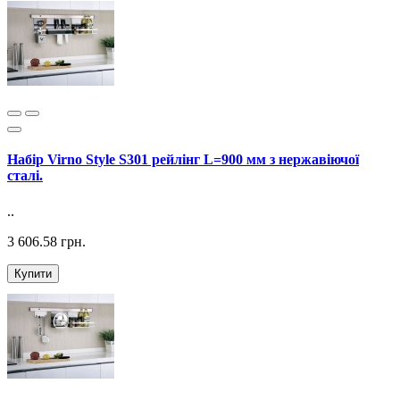
Набір Virno Style S301 рейлінг L=900 мм з нержавіючої
сталі.
..
3 606.58 грн.
Купити