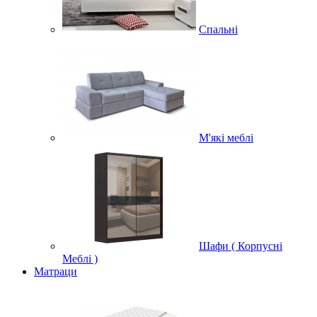
Спальні
М'які меблі
Шафи ( Корпусні
Меблі )
Матраци