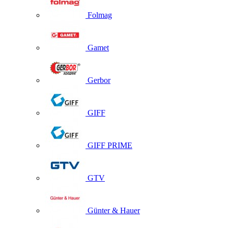
Folmag
Gamet
Gerbor
GIFF
GIFF PRIME
GTV
Günter & Hauer