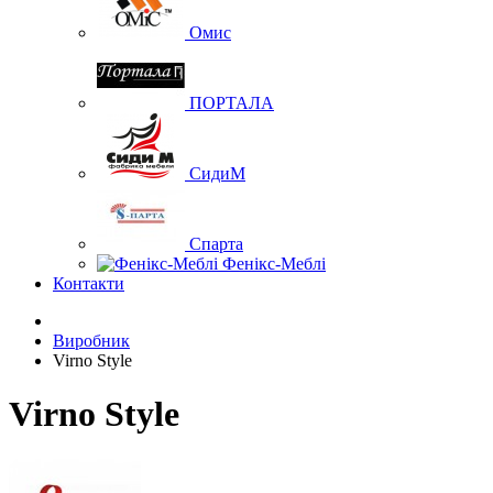
Омис
ПОРТАЛА
СидиМ
Спарта
Фенікс-Меблі
Контакти
Виробник
Virno Style
Virno Style