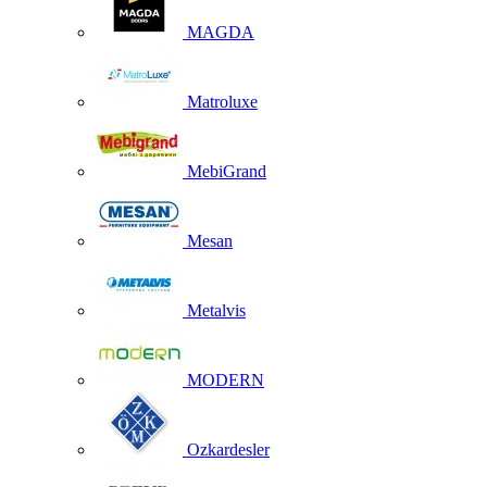
MAGDA
Matroluxe
MebiGrand
Mesan
Metalvis
MODERN
Ozkardesler