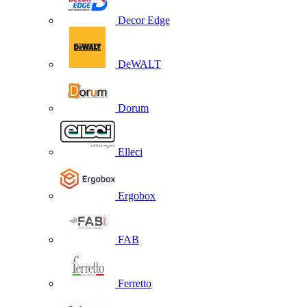
Decor Edge
DeWALT
Dorum
Elleci
Ergobox
FAB
Ferretto