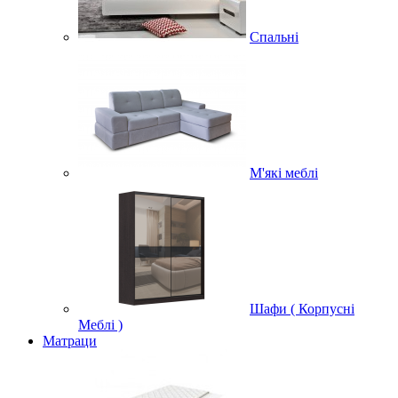
Спальні
М'які меблі
Шафи ( Корпусні
Меблі )
Матраци