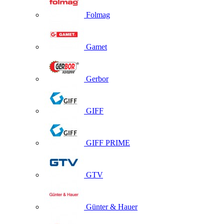
Folmag
Gamet
Gerbor
GIFF
GIFF PRIME
GTV
Günter & Hauer