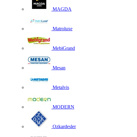
MAGDA
Matroluxe
MebiGrand
Mesan
Metalvis
MODERN
Ozkardesler