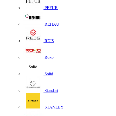
PEFUR
REHAU
REJS
Roko
Solid
Standart
STANLEY