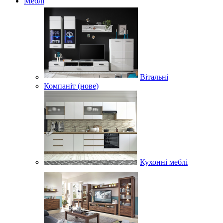
Меблі
Вітальні
Компаніт (нове)
Кухонні меблі