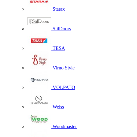
Starax
StilDoors
TESA
Virno Style
VOLPATO
Weiss
Woodmaster