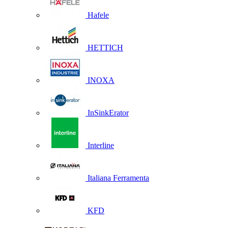
Hafele
HETTICH
INOXA
InSinkErator
Interline
Italiana Ferramenta
KFD