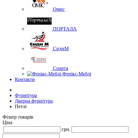
Омис
ПОРТАЛА
СидиМ
Спарта
Фенікс-Меблі
Контакти
Фурнітура
Дверна фурнітура
Петлі
Фільтр товарів
Ціна
грн.