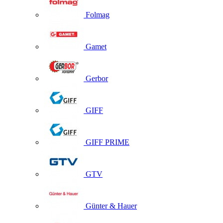
Folmag
Gamet
Gerbor
GIFF
GIFF PRIME
GTV
Günter & Hauer