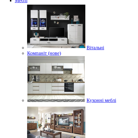
Меблі
Вітальні
Компаніт (нове)
Кухонні меблі