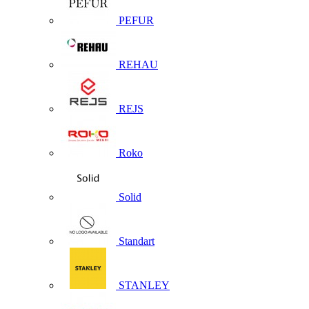
PEFUR
REHAU
REJS
Roko
Solid
Standart
STANLEY