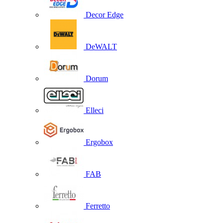
Decor Edge
DeWALT
Dorum
Elleci
Ergobox
FAB
Ferretto