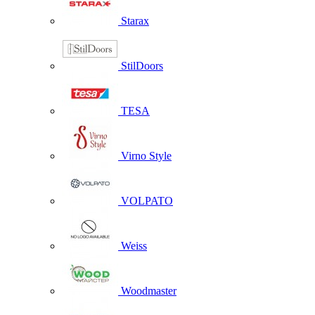
Starax
StilDoors
TESA
Virno Style
VOLPATO
Weiss
Woodmaster