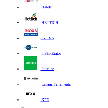
Hafele
HETTICH
INOXA
InSinkErator
Interline
Italiana Ferramenta
KFD