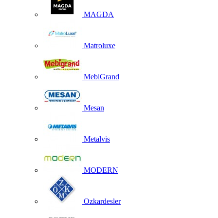
MAGDA
Matroluxe
MebiGrand
Mesan
Metalvis
MODERN
Ozkardesler