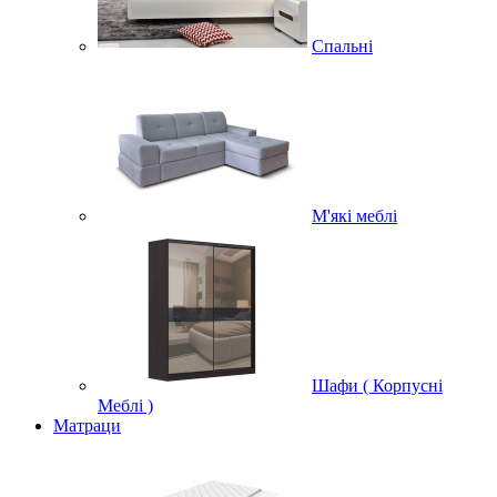
Спальні
М'які меблі
Шафи ( Корпусні
Меблі )
Матраци