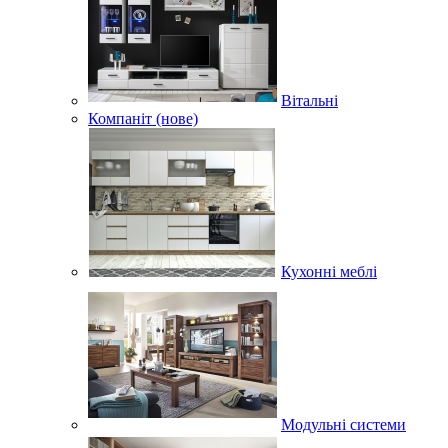
Вітальні
Компаніт (нове)
Кухонні меблі
Модульні системи