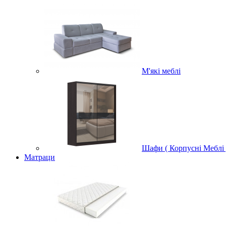
М'які меблі
Шафи ( Корпусні Меблі 
Матраци