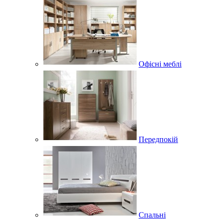
Офісні меблі
Передпокій
Спальні