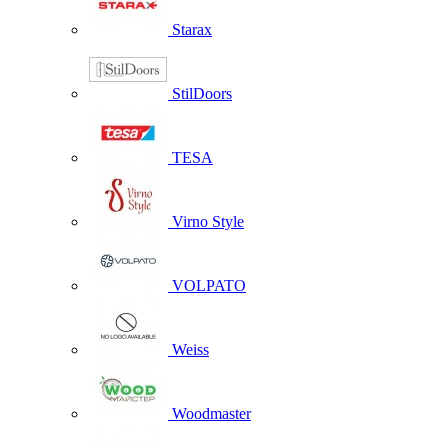
Starax
StilDoors
TESA
Virno Style
VOLPATO
Weiss
Woodmaster