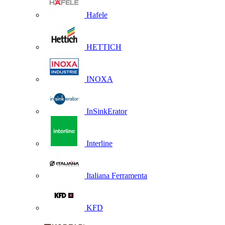
Hafele
HETTICH
INOXA
InSinkErator
Interline
Italiana Ferramenta
KFD