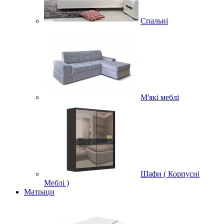
Спальні
М'які меблі
Шафи ( Корпусні
Меблі )
Матраци