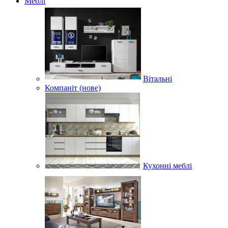
Меблі
Вітальні
Компаніт (нове)
Кухонні меблі