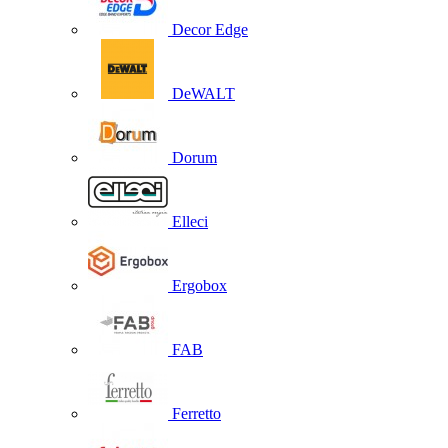
Decor Edge
DeWALT
Dorum
Elleci
Ergobox
FAB
Ferretto