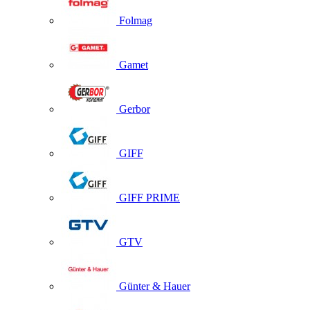
Folmag
Gamet
Gerbor
GIFF
GIFF PRIME
GTV
Günter & Hauer