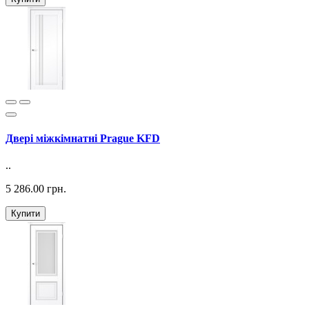
Двері міжкімнатні Prague KFD
..
5 286.00 грн.
Купити