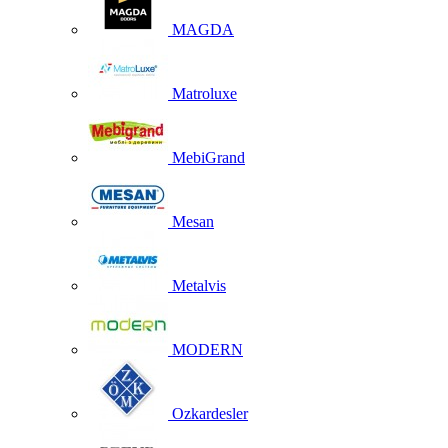
MAGDA
Matroluxe
MebiGrand
Mesan
Metalvis
MODERN
Ozkardesler