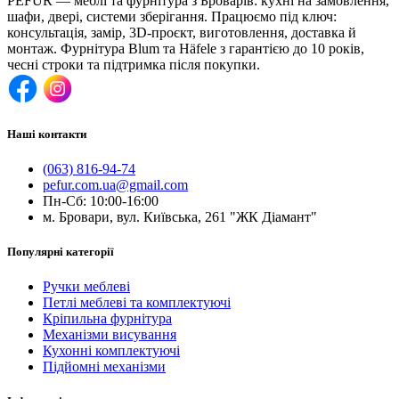
PEFUR — меблі та фурнітура з Броварів: кухні на замовлення,
шафи, двері, системи зберігання. Працюємо під ключ:
консультація, замір, 3D-проєкт, виготовлення, доставка й
монтаж. Фурнітура Blum та Häfele з гарантією до 10 років,
чесні строки та підтримка після покупки.
Наші контакти
(063) 816-94-74
pefur.com.ua@gmail.com
Пн-Сб: 10:00-16:00
м. Бровари, вул. Київська, 261 "ЖК Діамант"
Популярні категорії
Ручки меблеві
Петлі меблеві та комплектуючі
Кріпильна фурнітура
Механізми висування
Кухонні комплектуючі
Підйомні механізми