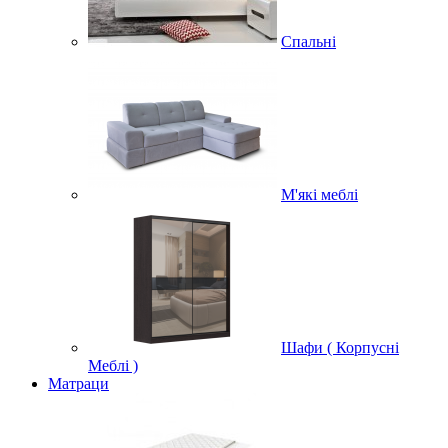
Спальні
М'які меблі
Шафи ( Корпусні
Меблі )
Матраци