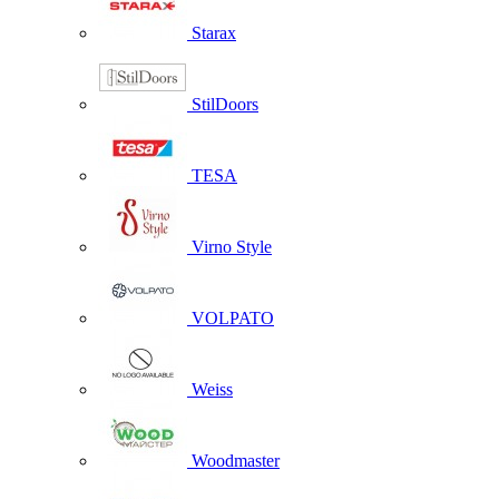
Starax
StilDoors
TESA
Virno Style
VOLPATO
Weiss
Woodmaster