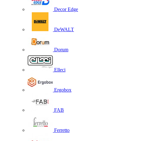
Decor Edge
DeWALT
Dorum
Elleci
Ergobox
FAB
Ferretto