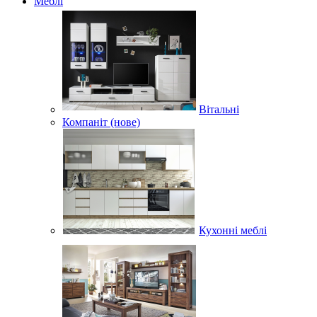
Меблі
Вітальні
Компаніт (нове)
Кухонні меблі