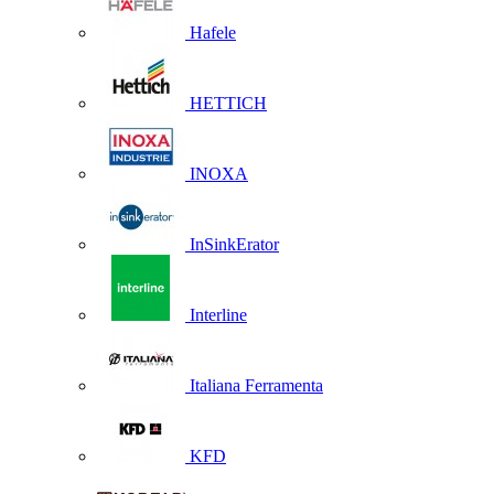
Hafele
HETTICH
INOXA
InSinkErator
Interline
Italiana Ferramenta
KFD