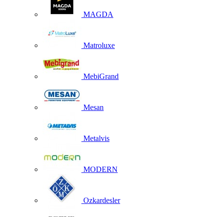
MAGDA
Matroluxe
MebiGrand
Mesan
Metalvis
MODERN
Ozkardesler