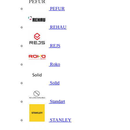
PEFUR
REHAU
REJS
Roko
Solid
Standart
STANLEY