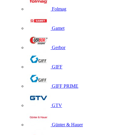
Folmag
Gamet
Gerbor
GIFF
GIFF PRIME
GTV
Günter & Hauer