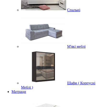
Спальні
М'які меблі
Шафи ( Корпусні
Меблі )
Матраци