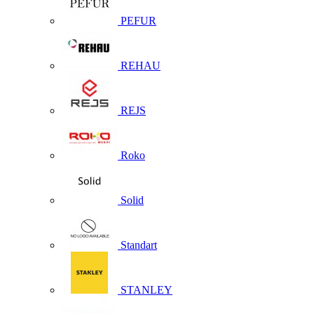
PEFUR
REHAU
REJS
Roko
Solid
Standart
STANLEY