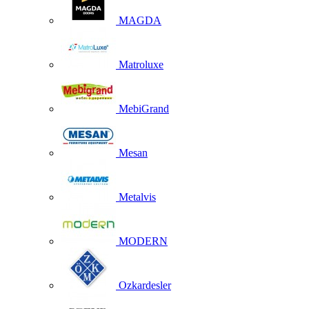
MAGDA
Matroluxe
MebiGrand
Mesan
Metalvis
MODERN
Ozkardesler