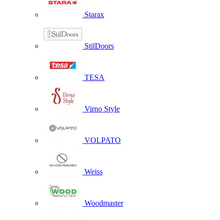
Starax
StilDoors
TESA
Virno Style
VOLPATO
Weiss
Woodmaster