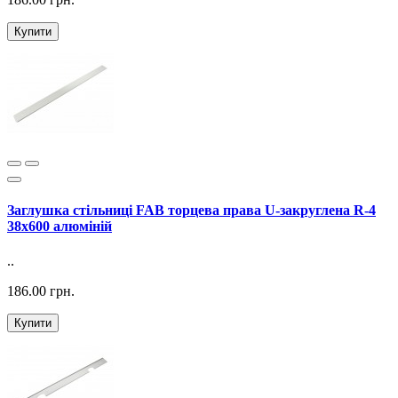
Купити
Заглушка стільниці FAB торцева права U-закруглена R-4
38х600 алюміній
..
186.00 грн.
Купити