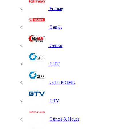
Folmag
Gamet
Gerbor
GIFF
GIFF PRIME
GTV
Günter & Hauer