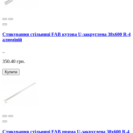
Стикування стільниці FAB кутова U-закруглена 38х600 R-4
алюміній
..
350.40 грн.
Купити
Стикування стільниці FAB пряма U-закруглена 38х600 R-4