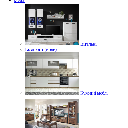
Меблі
Вітальні
Компаніт (нове)
Кухонні меблі