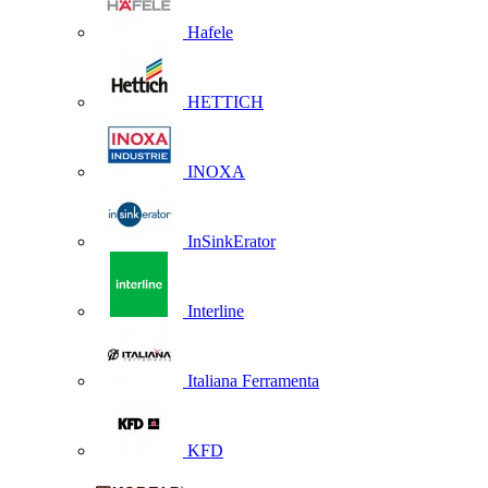
Hafele
HETTICH
INOXA
InSinkErator
Interline
Italiana Ferramenta
KFD