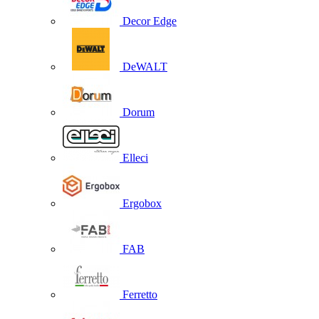
Decor Edge
DeWALT
Dorum
Elleci
Ergobox
FAB
Ferretto