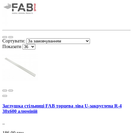
Сортувати:
Показати
Заглушка стільниці FAB торцева ліва U-закруглена R-4
38х600 алюміній
..
186.00 грн.