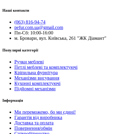
Наші контакти
(063) 816-94-74
pefur.com.ua@gmail.com
Пн-Сб: 10:00-16:00
м. Бровари, вул. Київська, 261 "ЖК Діамант"
Популярні категорії
Ручки меблеві
Петлі меблеві та комплектуючі
Кріпильна фурнітура
Механізми висування
Кухонні комплектуючі
Підйомні механізми
Інформація
Ми переможемо, бо ми єдині!
Гарантія від виробника
Доставка та оплата
Повернення/обмін
Співробітництво