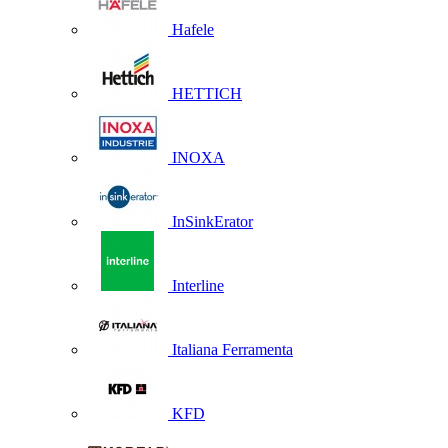
Hafele
HETTICH
INOXA
InSinkErator
Interline
Italiana Ferramenta
KFD