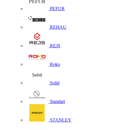
PEFUR
REHAU
REJS
Roko
Solid
Standart
STANLEY