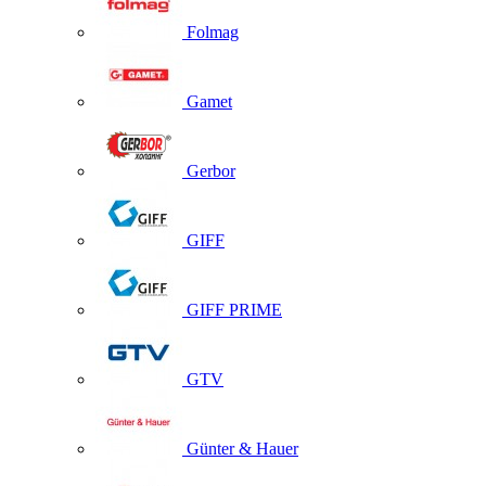
Folmag
Gamet
Gerbor
GIFF
GIFF PRIME
GTV
Günter & Hauer