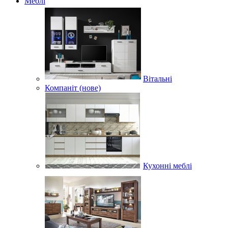
Меблі
Вітальні
Компаніт (нове)
Кухонні меблі