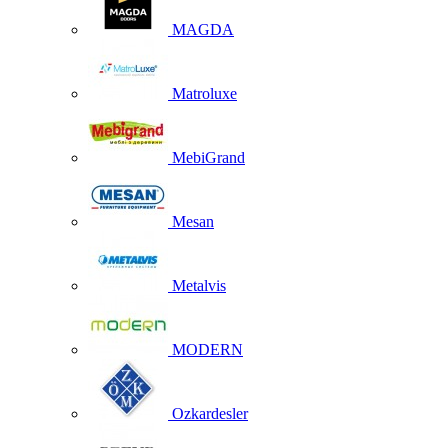
MAGDA
Matroluxe
MebiGrand
Mesan
Metalvis
MODERN
Ozkardesler