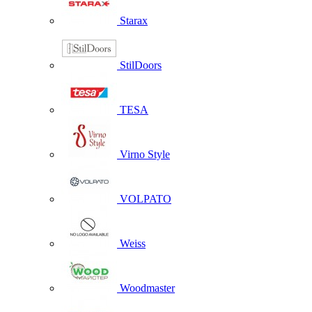
Starax
StilDoors
TESA
Virno Style
VOLPATO
Weiss
Woodmaster