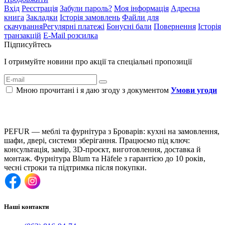
Вхід
Реєстрація
Забули пароль?
Моя інформація
Адресна
книга
Закладки
Історія замовлень
Файли для
скачування
Регулярні платежі
Бонусні бали
Повернення
Історія
транзакцій
E-Mail розсилка
Підписуйтесь
І отримуйте новини про акції та спеціальні пропозиції
Мною прочитані і я даю згоду з документом
Умови угоди
PEFUR — меблі та фурнітура з Броварів: кухні на замовлення,
шафи, двері, системи зберігання. Працюємо під ключ:
консультація, замір, 3D-проєкт, виготовлення, доставка й
монтаж. Фурнітура Blum та Häfele з гарантією до 10 років,
чесні строки та підтримка після покупки.
Наші контакти