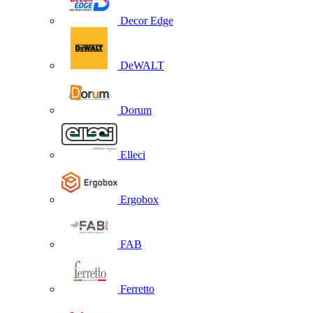
Decor Edge
DeWALT
Dorum
Elleci
Ergobox
FAB
Ferretto