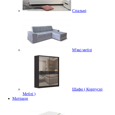
Спальні
М'які меблі
Шафи ( Корпусні
Меблі )
Матраци