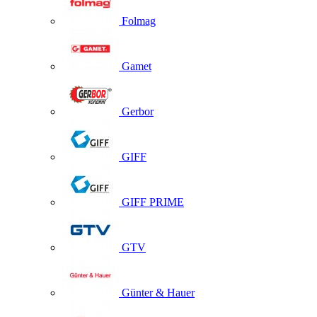
Folmag
Gamet
Gerbor
GIFF
GIFF PRIME
GTV
Günter & Hauer