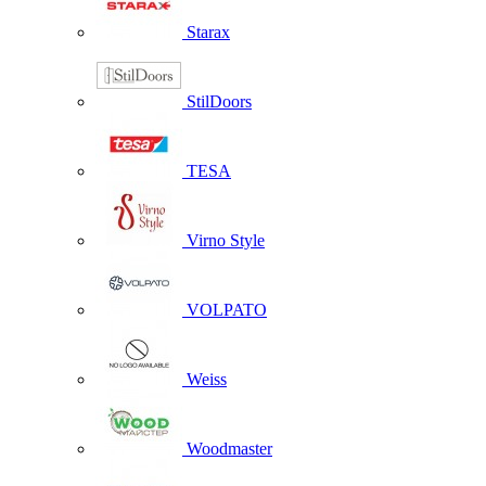
Starax
StilDoors
TESA
Virno Style
VOLPATO
Weiss
Woodmaster