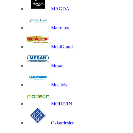
MAGDA
Matroluxe
MebiGrand
Mesan
Metalvis
MODERN
Ozkardesler