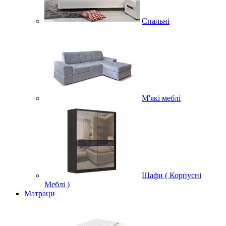
Спальні
М'які меблі
Шафи ( Корпусні
Меблі )
Матраци