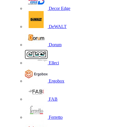
Decor Edge
DeWALT
Dorum
Elleci
Ergobox
FAB
Ferretto