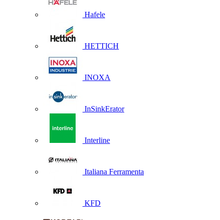
Hafele
HETTICH
INOXA
InSinkErator
Interline
Italiana Ferramenta
KFD