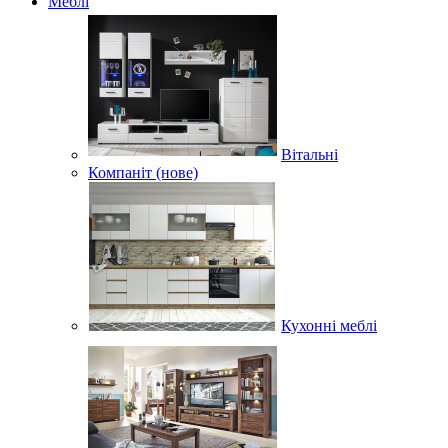
Меблі
Вітальні
Компаніт (нове)
Кухонні меблі