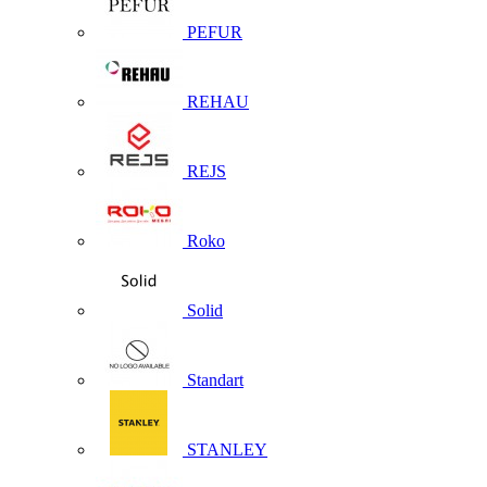
PEFUR
REHAU
REJS
Roko
Solid
Standart
STANLEY