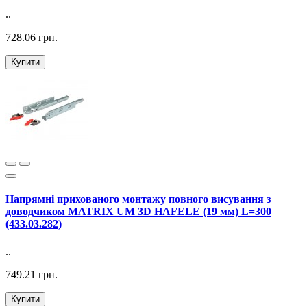
..
728.06 грн.
Купити
Напрямні прихованого монтажу повного висування з
доводчиком MATRIX UM 3D HAFELE (19 мм) L=300
(433.03.282)
..
749.21 грн.
Купити