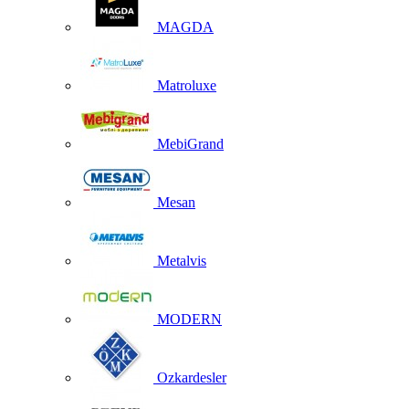
MAGDA
Matroluxe
MebiGrand
Mesan
Metalvis
MODERN
Ozkardesler