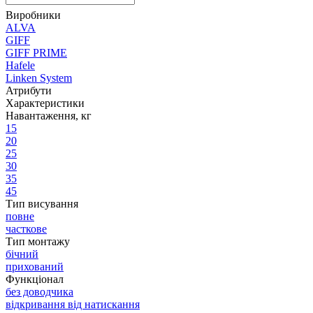
Виробники
ALVA
GIFF
GIFF PRIME
Hafele
Linken System
Атрибути
Характеристики
Навантаження, кг
15
20
25
30
35
45
Тип висування
повне
часткове
Тип монтажу
бічний
прихований
Функціонал
без доводчика
відкривання від натискання