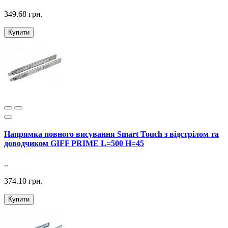
349.68 грн.
Купити
Напрямка повного висування Smart Touch з відстрілом та
доводчиком GIFF PRIME L=500 H=45
..
374.10 грн.
Купити