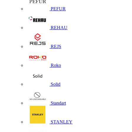
PEFUR
REHAU
REJS
Roko
Solid
Standart
STANLEY