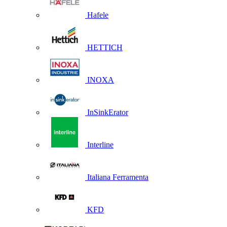
Hafele
HETTICH
INOXA
InSinkErator
Interline
Italiana Ferramenta
KFD