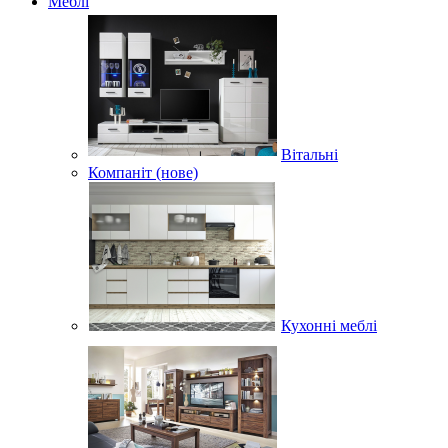
Меблі
Вітальні
Компаніт (нове)
Кухонні меблі