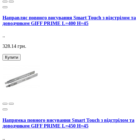
Направляє повного висування Smart Touch з відстрілом та
доводчиком GIFF PRIME L=400 H=45
..
328.14 грн.
Купити
Напрямка повного висування Smart Touch з відстрілом та
доводчиком GIFF PRIME L=450 H=45
..