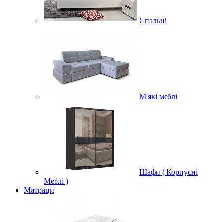
Спальні
М'які меблі
Шафи ( Корпусні
Меблі )
Матраци