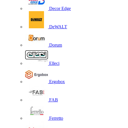
Decor Edge
DeWALT
Dorum
Elleci
Ergobox
FAB
Ferretto