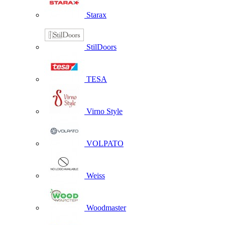
Starax
StilDoors
TESA
Virno Style
VOLPATO
Weiss
Woodmaster