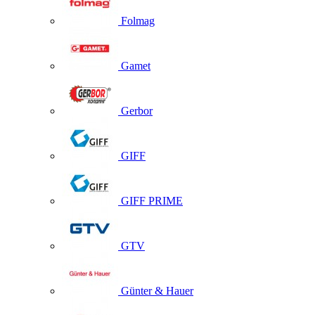
Folmag
Gamet
Gerbor
GIFF
GIFF PRIME
GTV
Günter & Hauer