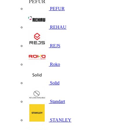
PEFUR
REHAU
REJS
Roko
Solid
Standart
STANLEY