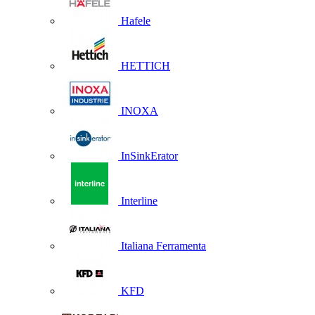
Hafele
HETTICH
INOXA
InSinkErator
Interline
Italiana Ferramenta
KFD