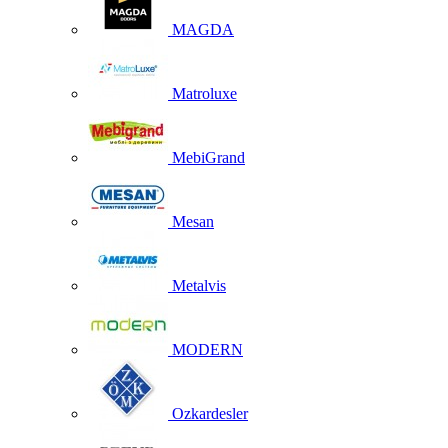
MAGDA
Matroluxe
MebiGrand
Mesan
Metalvis
MODERN
Ozkardesler