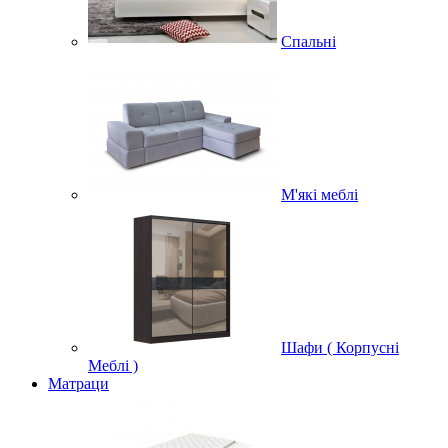
Спальні
М'які меблі
Шафи ( Корпусні
Меблі )
Матраци