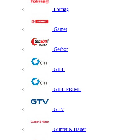
Folmag
Gamet
Gerbor
GIFF
GIFF PRIME
GTV
Günter & Hauer