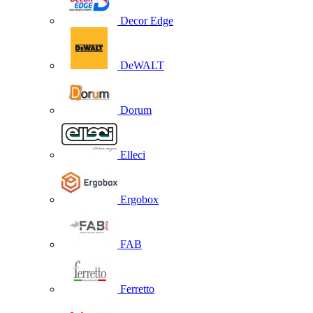
Decor Edge
DeWALT
Dorum
Elleci
Ergobox
FAB
Ferretto