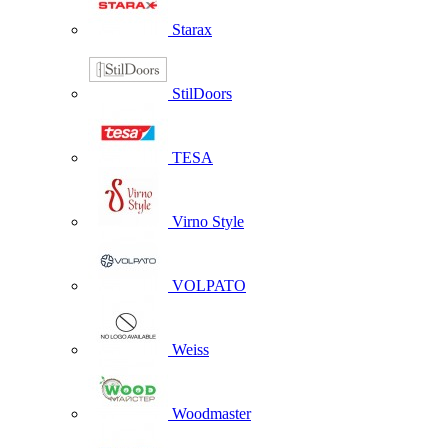
Starax
StilDoors
TESA
Virno Style
VOLPATO
Weiss
Woodmaster