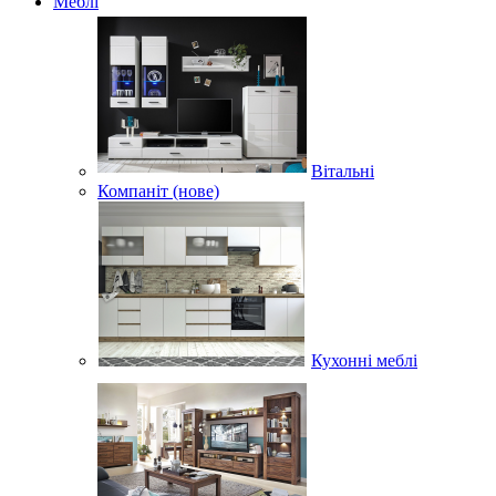
Меблі
Вітальні
Компаніт (нове)
Кухонні меблі