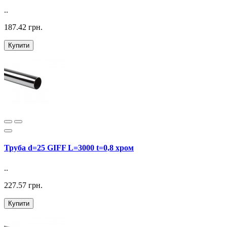
..
187.42 грн.
Купити
Труба d=25 GIFF L=3000 t=0,8 хром
..
227.57 грн.
Купити