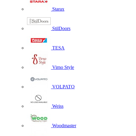
Starax
StilDoors
TESA
Virno Style
VOLPATO
Weiss
Woodmaster