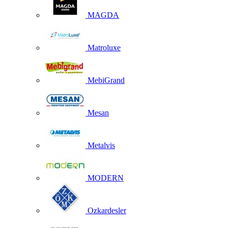
MAGDA
Matroluxe
MebiGrand
Mesan
Metalvis
MODERN
Ozkardesler