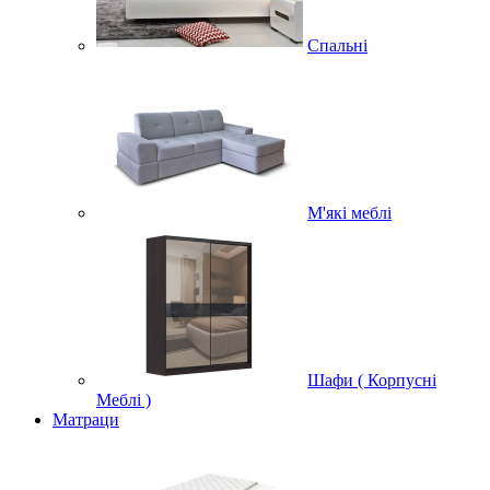
Спальні
М'які меблі
Шафи ( Корпусні
Меблі )
Матраци