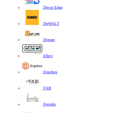
Decor Edge
DeWALT
Dorum
Elleci
Ergobox
FAB
Ferretto