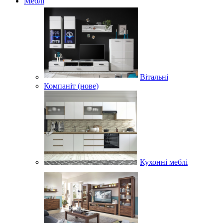
Меблі
Вітальні
Компаніт (нове)
Кухонні меблі