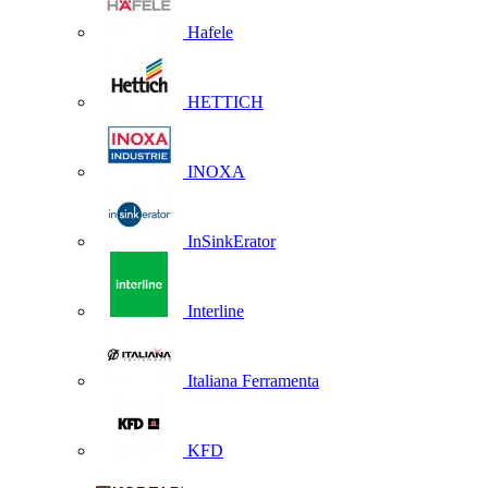
Hafele
HETTICH
INOXA
InSinkErator
Interline
Italiana Ferramenta
KFD