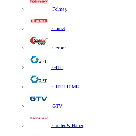
Folmag
Gamet
Gerbor
GIFF
GIFF PRIME
GTV
Günter & Hauer