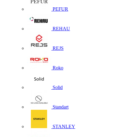
PEFUR
REHAU
REJS
Roko
Solid
Standart
STANLEY