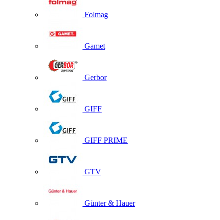
Folmag
Gamet
Gerbor
GIFF
GIFF PRIME
GTV
Günter & Hauer