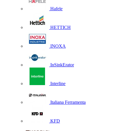
Hafele
HETTICH
INOXA
InSinkErator
Interline
Italiana Ferramenta
KFD