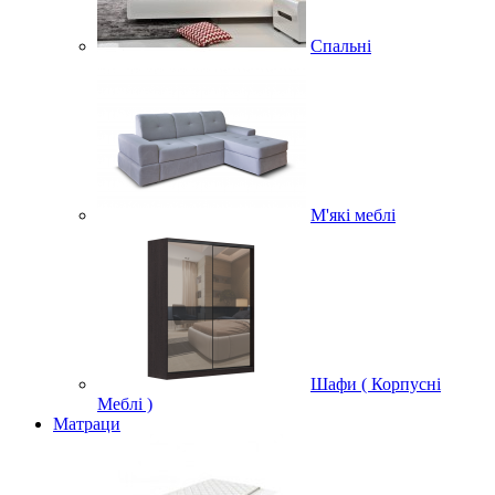
Спальні
М'які меблі
Шафи ( Корпусні
Меблі )
Матраци