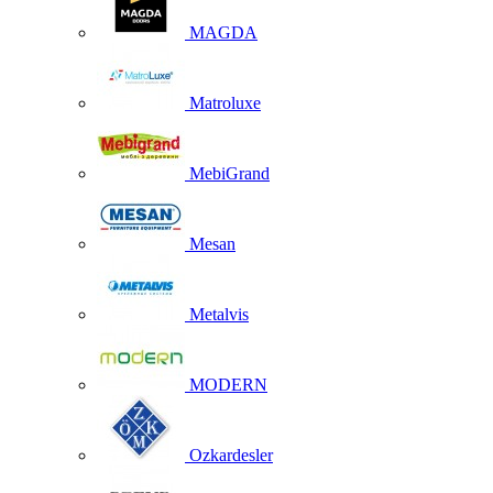
MAGDA
Matroluxe
MebiGrand
Mesan
Metalvis
MODERN
Ozkardesler