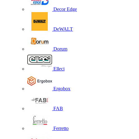
Decor Edge
DeWALT
Dorum
Elleci
Ergobox
FAB
Ferretto