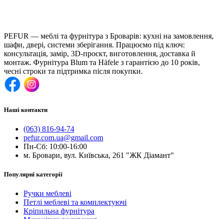
PEFUR — меблі та фурнітура з Броварів: кухні на замовлення,
шафи, двері, системи зберігання. Працюємо під ключ:
консультація, замір, 3D-проєкт, виготовлення, доставка й
монтаж. Фурнітура Blum та Häfele з гарантією до 10 років,
чесні строки та підтримка після покупки.
Наші контакти
(063) 816-94-74
pefur.com.ua@gmail.com
Пн-Сб: 10:00-16:00
м. Бровари, вул. Київська, 261 "ЖК Діамант"
Популярні категорії
Ручки меблеві
Петлі меблеві та комплектуючі
Кріпильна фурнітура