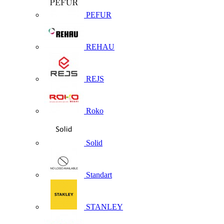
PEFUR
REHAU
REJS
Roko
Solid
Standart
STANLEY