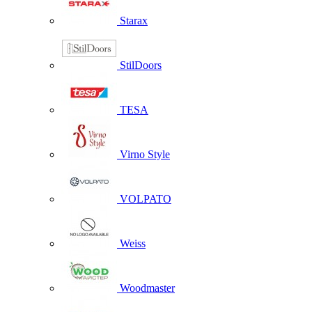
Starax
StilDoors
TESA
Virno Style
VOLPATO
Weiss
Woodmaster