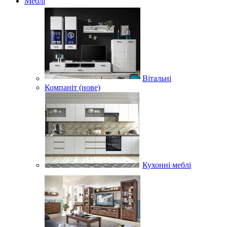
Меблі
Вітальні
Компаніт (нове)
Кухонні меблі