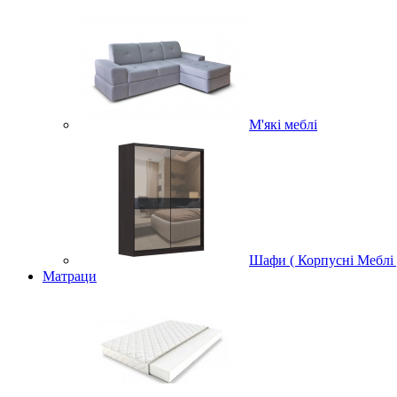
М'які меблі
Шафи ( Корпусні Меблі 
Матраци