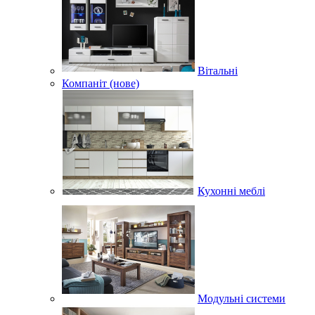
Вітальні
Компаніт (нове)
Кухонні меблі
Модульні системи