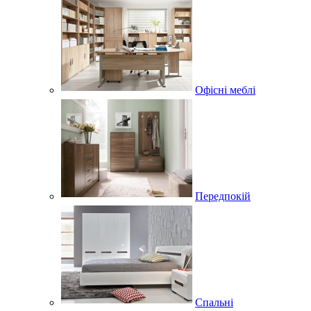
Офісні меблі
Передпокій
Спальні